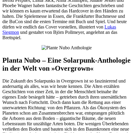
Bernd Perplies, Linda Sack, Anna Schlimpen, Juliane Seidel und
Phoebe Wagner haben fantastische Geschichten geschrieben und
wir können es kaum erwartend das Hardcover in den Händen zu
halten. Die Spielemesse in Essen, die Frankfurter Buchmesse und
die BuCon sind die ersten Termine mit Buch und Spiel. Und heute
dürfen wir endlich das Cover vorstellen, illustriert von
Lukas
Siegmon
und gestaltet von Björn Pollmeyer, angelehnt an das
Brettspiel.
Planta Nubo – Eine Solarpunk-Anthologie
in der Welt von »Overgrown«
Die Zukunft des Solarpunks in Overgrown ist so faszinierend und
andersartig als alles, was wir heute kennen. Die Alten erzählen
Geschichten von einer Zeit, in der die Menschheit beinahe ihr
eigenes Ende besiegelt hätte – getrieben durch ihren unersättlichen
Wunsch nach Fortschritt. Doch dann kam die Rettung aus einer
unerwarteten Richtung: von den Pflanzen. Als das Ökosystem des
Planeten schon am Zusammenbrechen war, entsprangen plötzlich
die Arboren aus dem Boden – gigantische Bäume, die neuen
Lebensraum für unzählige Arten boten. Die wenigen Überlebenden
verließen den Boden und bauten sich in den Baumkronen eine neue