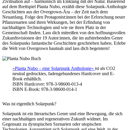
Zivilisation auf – harmonisch im Einklang mit der Natur. Basierend
auf dem Brettspiel Planta Nubo, erzählt diese Solarpunk-Anthologie
Geschichten aus der Overgrown-Ära – der Zeit nach dem
Neuanfang. Folge den Protagonist:innen bei der Erforschung neuer
Pflanzenarten und ihren Wirkungen, bei der Erfindung von
nachhaltigen Technologien und wie sie ihren Platz in der
Gemeinschaft finden. Lass dich mitreißen von den hoffnungsvollen
Zukunftsvisionen der 19 Autor:innen, die im aufstrebenden Genre
des Solarpunks fantastische Geschichten geschrieben haben. Erlebe
die Welt von Overgrown hautnah und lass dich begeistern!
»Planta Nubo – eine Solarpunk Anthologie«
ist als CO2
neutral gedrucktes, fadengebundenes Hardcover und E-
Book erhältlich.
ISBN Hardcover: 978-3-98600-013-4
ISBN E-Book: 978-3-98600-014-1
Was ist eigentlich Solarpunk?
Solarpunk ist ein literarisches Genre und eine Bewegung, die sich
einer nachhaltigen und regenerativen Zukunft widmet. Im
Gegensatz zu dystopischen Szenarien oder utopischen
Technologien, konzentriert sich Solarpunk auf eine Welt, in der