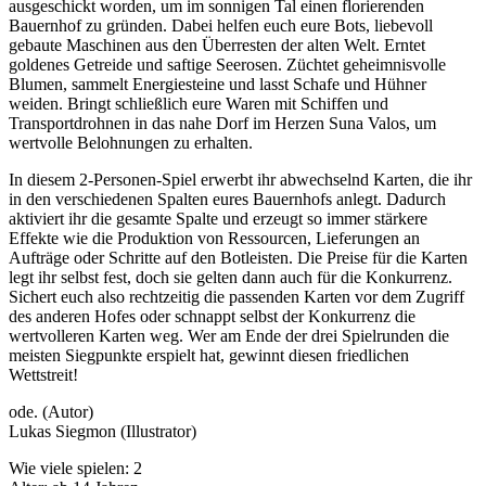
ausgeschickt worden, um im sonnigen Tal einen florierenden
Bauernhof zu gründen. Dabei helfen euch eure Bots, liebevoll
gebaute Maschinen aus den Überresten der alten Welt. Erntet
goldenes Getreide und saftige Seerosen. Züchtet geheimnisvolle
Blumen, sammelt Energiesteine und lasst Schafe und Hühner
weiden. Bringt schließlich eure Waren mit Schiffen und
Transportdrohnen in das nahe Dorf im Herzen Suna Valos, um
wertvolle Belohnungen zu erhalten.
In diesem 2-Personen-Spiel erwerbt ihr abwechselnd Karten, die ihr
in den verschiedenen Spalten eures Bauernhofs anlegt. Dadurch
aktiviert ihr die gesamte Spalte und erzeugt so immer stärkere
Effekte wie die Produktion von Ressourcen, Lieferungen an
Aufträge oder Schritte auf den Botleisten. Die Preise für die Karten
legt ihr selbst fest, doch sie gelten dann auch für die Konkurrenz.
Sichert euch also rechtzeitig die passenden Karten vor dem Zugriff
des anderen Hofes oder schnappt selbst der Konkurrenz die
wertvolleren Karten weg. Wer am Ende der drei Spielrunden die
meisten Siegpunkte erspielt hat, gewinnt diesen friedlichen
Wettstreit!
ode. (Autor)
Lukas Siegmon (Illustrator)
Wie viele spielen: 2